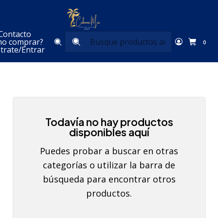
Inicio
Aseo del Hogar
Contacto
Aseo del Hogar
o comprar?
0
trate/Entrar
Todavía no hay productos
disponibles aquí
Puedes probar a buscar en otras
categorías o utilizar la barra de
búsqueda para encontrar otros
productos.