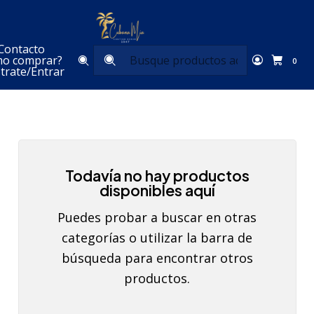
Inicio
Bebidas
Refrescos Gaseados
Contacto
Refrescos Gaseados
o comprar?
0
trate/Entrar
Todavía no hay productos
disponibles aquí
Puedes probar a buscar en otras
categorías o utilizar la barra de
búsqueda para encontrar otros
productos.