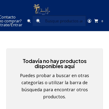
Inicio
Carnes
Carne de Pollo
Contacto
Carne de Pollo
o comprar?
0
trate/Entrar
Todavía no hay productos
disponibles aquí
Puedes probar a buscar en otras
categorías o utilizar la barra de
búsqueda para encontrar otros
productos.