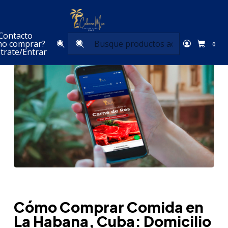
Inicio
Blog
Cómo Comprar Comida a Domicilio en La Habana,
Cuba: Guía Completa
Contacto
o comprar?
0
trate/Entrar
Cómo Comprar Comida en
La Habana, Cuba: Domicilio