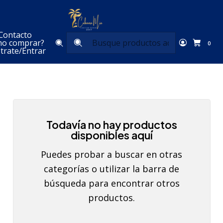
Inicio
Desayuno
Huevos
Contacto
Huevos
o comprar?
0
trate/Entrar
Todavía no hay productos
disponibles aquí
Puedes probar a buscar en otras
categorías o utilizar la barra de
búsqueda para encontrar otros
productos.