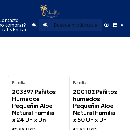
Inicio
Para tu Bebé
Cuidado del Bebé
Contacto
Cuidado del Bebé
o comprar?
0
trate/Entrar
Filtros
Familia
Familia
203697 Pañitos
200102 Pañitos
Humedos
humedos
Pequeñin Aloe
Pequeñin Aloe
Natural Familia
Natural Familia
x 24 Un x Un
x 50 Un x Un
$0,68 USD
$1,31 USD