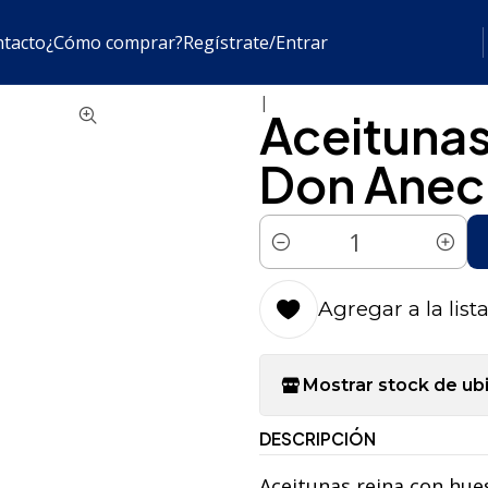
a
Dulces Y Conservas
Aceitunas Reina con Hueso Don Anec
tacto
¿Cómo comprar?
Regístrate/Entrar
|
Aceitunas
Don Aneci
Cantidad
Agregar a la list
Mostrar stock de ub
DESCRIPCIÓN
Aceitunas reina con hues