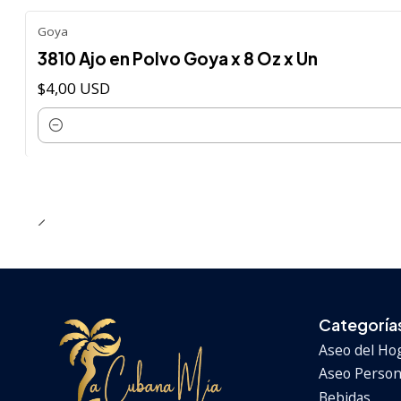
Goya
3810 Ajo en Polvo Goya x 8 Oz x Un
$4,00 USD
Cantidad
Categoría
Aseo del Ho
Aseo Persona
Bebidas