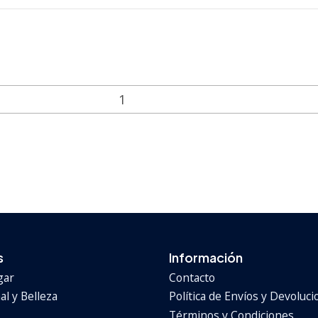
s
Información
gar
Contacto
l y Belleza
Política de Envíos y Devoluc
Términos y Condiciones