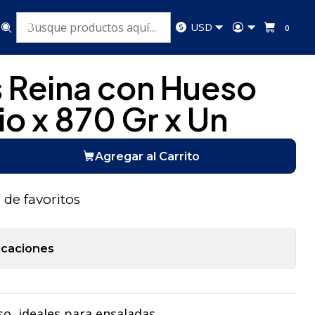
io x 870 Gr x Un
USD
0
 Reina con Hueso
o x 870 Gr x Un
Agregar al Carrito
a de favoritos
icaciones
o, ideales para ensaladas.