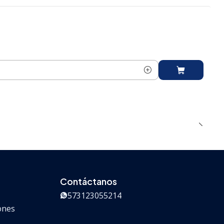
Contáctanos
573123055214
iones