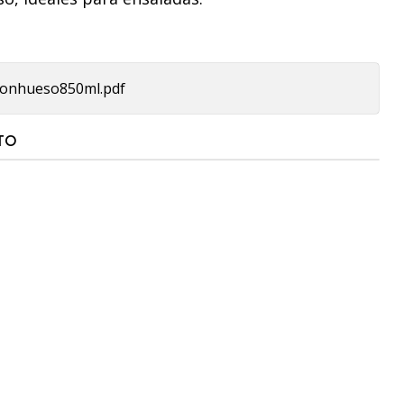
lconhueso850ml.pdf
TO