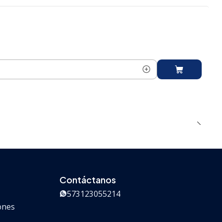
Contáctanos
573123055214
iones