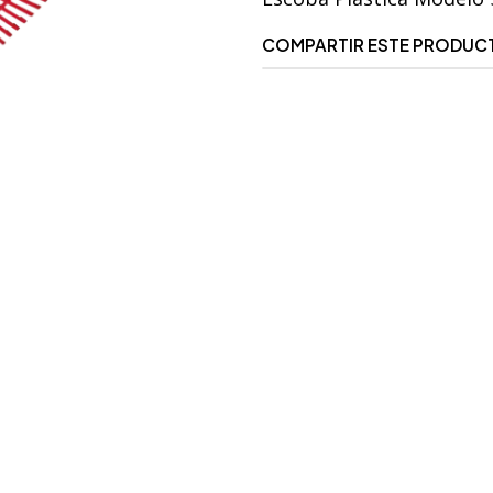
COMPARTIR ESTE PRODUC