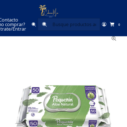
Inicio
Para tu Bebé
Cuidado del Bebé
200102 Pañitos humedos Pequeñin Aloe Natural
Familia x 50 Un x Un
Contacto
o comprar?
0
trate/Entrar