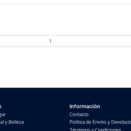
s
Información
gar
Contacto
l y Belleza
Política de Envíos y Devoluc
Términos y Condiciones