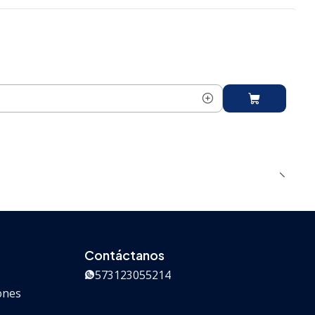
Contáctanos
573123055214
iones