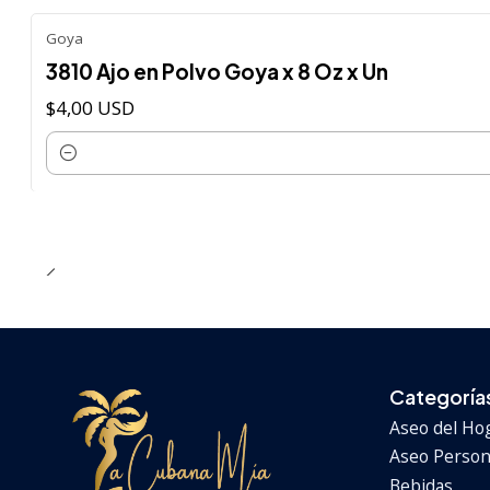
Goya
3810 Ajo en Polvo Goya x 8 Oz x Un
$4,00 USD
Cantidad
Categoría
Aseo del Ho
Aseo Persona
Bebidas