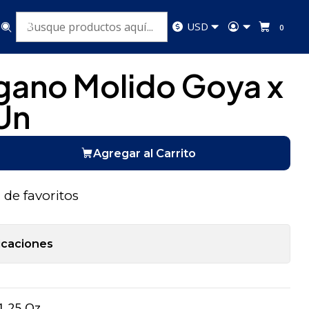
a x 1,25 Oz x Un
USD
0
gano Molido Goya x
 Un
Agregar al Carrito
a de favoritos
icaciones
1,25 Oz