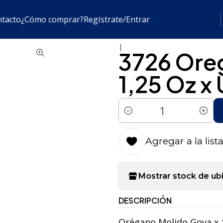
a
Salsas-Aderezos-Condimentos
3726 Oregano Molido Goy
tacto
¿Cómo comprar?
Regístrate/Entrar
|
3726 Ore
1,25 Oz x
Cantidad
Agregar a la list
Mostrar stock de ub
DESCRIPCIÓN
Orégano Molido Goya x 